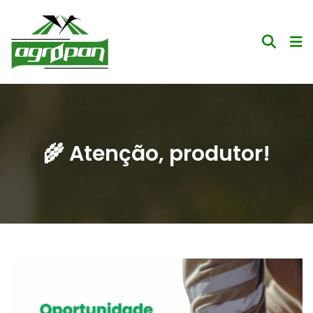
🌾 Atenção, produtor!