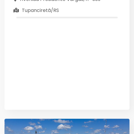
Tupanciretã/RS