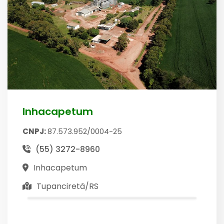
Inhacapetum
CNPJ:
87.573.952/0004-25
(55) 3272-8960
Inhacapetum
Tupanciretã/RS