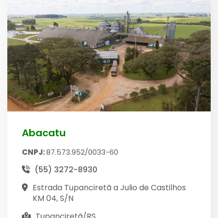
Abacatu
CNPJ:
87.573.952/0033-60
(55) 3272-8930
Estrada Tupanciretã a Julio de Castilhos
KM 04, S/N
Tupanciretã/RS