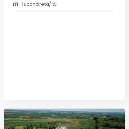
Tupanciretã/RS