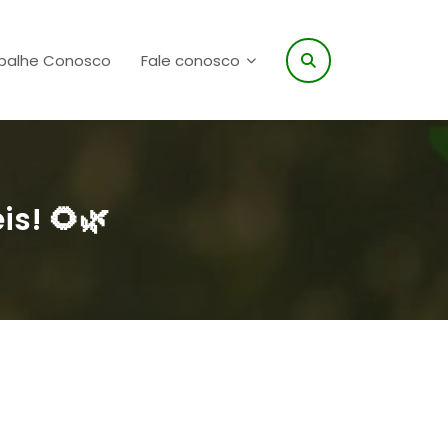
balhe Conosco
Fale conosco
is! 🌻🌿