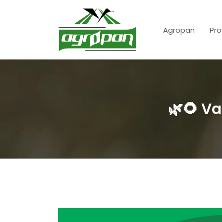
Agropan
Pro
🌿🌻 Va