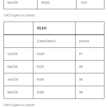
Mar/26
331,60
-0,10
CBOT/Agência Estado
ÓLEO
(cents/libra)
pontos
Out/25
50,87
57
Dez/25
51,03
38
Jan/26
51,54
38
Mar/26
51,89
38
CBOT/Agência Estado