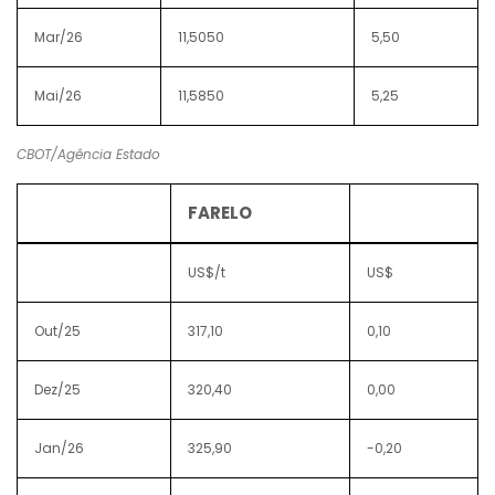
Mar/26
11,5050
5,50
Mai/26
11,5850
5,25
CBOT/Agência Estado
FARELO
US$/t
US$
Out/25
317,10
0,10
Dez/25
320,40
0,00
Jan/26
325,90
-0,20