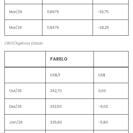
Mar/26
11,8975
-33,75
Mai/26
11,8475
-28,25
CBOT/Agência Estado
FARELO
US$/t
US$
Out/25
342,70
0,00
Dez/25
332,50
-6,00
Jan/26
325,80
-5,80