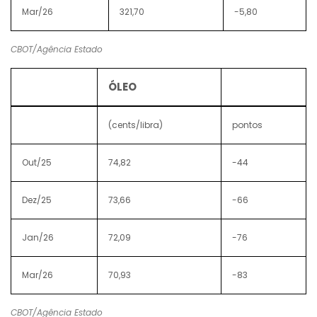
Mar/26
321,70
-5,80
CBOT/Agência Estado
ÓLEO
(cents/libra)
pontos
Out/25
74,82
-44
Dez/25
73,66
-66
Jan/26
72,09
-76
Mar/26
70,93
-83
CBOT/Agência Estado