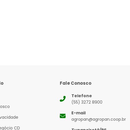
do
Fale Conosco
Telefone
(55) 3272 8900
nosco
E-mail
rivacidade
agropan@agropan.coop.br
Negócio CD